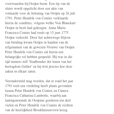
voor­waarden hij Ooijen bezat. Een tip van de
sluier wordt opgelicht door een akte van
volmacht voor de belening van Ooijen op 26 juli
1791. Peter Hendrik von Coninx verklaarde
hierin de condities, volgens welke Von Blanckart
Ooijen in bezit had gekregen. Anna Maria
Francisca Coninx had reeds op 15 juni 1775
Ooijen verkocht. Door het achterwege blijven
van betaling kwam Ooijen in handen van de
erfgenamen van de gewezen Vrouwe van Ooijen.
Peter Hendrik von Coninx zal hierin een
belangrijke rol hebben gespeeld. Hij was in die
tijd immers zelf 'Stadhouder der lenen van het
hertogdom Gelder' en hij wist precies hoe deze
zaken in elkaar zaten.
Verondersteld mag worden, dat er rond het jaar
1791 toch een verdeling heeft plaats gevonden
tussen Peter Hendrik von Coninx en Cunera
Francisca Catharina Lambotte, waarbij aan
laatstgenoemde de Ooijense goederen ten deel
vielen en Peter Hendrik von Coninx de rechten
van de heerlijkheid Broekhuizenvorst kreeg