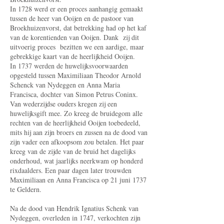
In 1728 werd er een proces aanhangig gemaakt
tus­sen de heer van Ooijen en de pastoor van
Broekhuizenvorst, dat betrekking had op het kaf
van de korentienden van Ooijen. Dank zij dit
uitvoerig proces bezitten we een aardige, maar
gebrekkige kaart van de heerlijkheid Ooijen.
In 1737 werden de huwelijksvoorwaarden
opgesteld tussen Maximiliaan Theodor Arnold
Schenck van Nydeggen en Anna Maria
Francisca, dochter van Simon Petrus Coninx.
Van wederzijdse ouders kregen zij een
huwelijksgift mee. Zo kreeg de bruidegom alle
rechten van de heerlijkheid Ooijen toebedeeld,
mits hij aan zijn broers en zussen na de dood van
zijn vader een afkoopsom zou betalen. Het paar
kreeg van de zijde van de bruid het dagelijks
onderhoud, wat jaarlijks neerkwam op honderd
rixdaalders. Een paar dagen later trouwden
Maximiliaan en Anna Fran­cisca op 21 juni 1737
te Geldern.
Na de dood van Hendrik Ignatius Schenk van
Nydeggen, overleden in 1747, verkochten zijn