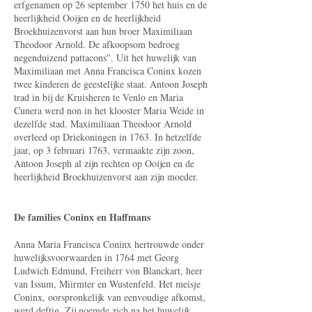
erfgena­men op 26 september 1750 het huis en de
heerlijkheid Ooijen en de heerlijkheid
Broekhuizenvorst aan hun broer Maximiliaan
Theodoor Arnold. De afkoopsom bedroeg
negenduizend pattacons". Uit het huwelijk van
Maximiliaan met Anna Francisca Coninx kozen
twee kinderen de geestelijke staat. Antoon Joseph
trad in bij de Kruisheren te Venlo en Maria
Cunera werd non in het klooster Maria Weide in
dezelfde stad. Maximiliaan Theodoor Arnold
overleed op Driekoningen in 1763. In hetzelfde
jaar, op 3 februari 1763, vermaakte zijn zoon,
Antoon Joseph al zijn rechten op Ooijen en de
heerlijkheid Broekhuizenvorst aan zijn moeder.
De families Coninx en Haffmans
Anna Maria Francisca Coninx hertrouwde onder
huwelijksvoorwaarden in 1764 met Georg
Ludwich Edmund, Freiherr von Blanckart, heer
van Issum, Miirmter en Wustenfeld. Het meisje
Coninx, oorspronkelijk van eenvoudige afkomst,
werd deftig. Zij noemde zich na het huwelijk