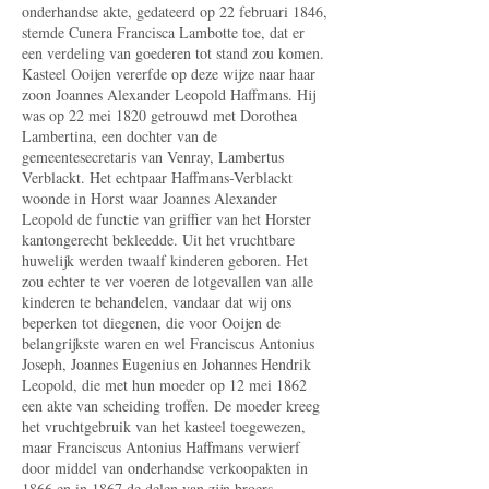
onderhandse akte, gedateerd op 22 februari 1846,
stemde Cunera Francisca Lambotte toe, dat er
een verdeling van goederen tot stand zou komen.
Kasteel Ooijen vererfde op deze wijze naar haar
zoon Joannes Alexander Leopold Haffmans. Hij
was op 22 mei 1820 getrouwd met Dorothea
Lambertina, een dochter van de
gemeentesecretaris van Venray, Lambertus
Verblackt. Het echtpaar Haffmans-Verblackt
woonde in Horst waar Joannes Alexander
Leopold de functie van griffier van het Horster
kantongerecht bekleedde. Uit het vruchtbare
huwelijk werden twaalf kinderen geboren. Het
zou echter te ver voeren de lotgevallen van alle
kinderen te behandelen, vandaar dat wij ons
beperken tot diegenen, die voor Ooijen de
belangrijkste waren en wel Franciscus Antonius
Joseph, Joannes Eugenius en Johannes Hendrik
Leopold, die met hun moeder op 12 mei 1862
een akte van scheiding troffen. De moeder kreeg
het vrucht­gebruik van het kasteel toegewezen,
maar Franciscus Antonius Haffmans verwierf
door middel van onderhandse verkoopakten in
1866 en in 1867 de delen van zijn broers.