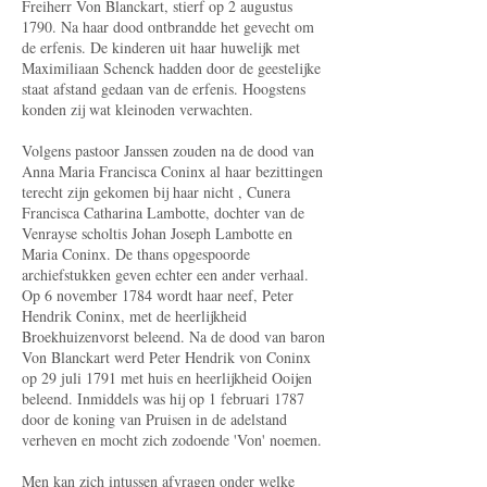
Freiherr Von Blanckart, stierf op 2 augustus
1790. Na haar dood ontbrandde het gevecht om
de erfenis. De kinderen uit haar huwelijk met
Maximiliaan Schenck hadden door de geestelijke
staat afstand gedaan van de erfenis. Hoogstens
konden zij wat kleinoden verwachten.
Volgens pastoor Janssen zouden na de dood van
Anna Maria Francisca Coninx al haar bezittingen
terecht zijn gekomen bij haar nicht , Cunera
Francisca Catharina Lambotte, dochter van de
Venrayse scholtis Johan Joseph Lambotte en
Maria Coninx. De thans opgespoorde
archiefstukken geven echter een ander verhaal.
Op 6 november 1784 wordt haar neef, Peter
Hendrik Coninx, met de heerlijkheid
Broekhuizen­vorst beleend. Na de dood van baron
Von Blanckart werd Peter Hendrik von Coninx
op 29 juli 1791 met huis en heerlijkheid Ooijen
beleend. Inmiddels was hij op 1 februari 1787
door de koning van Pruisen in de adelstand
verheven en mocht zich zodoende 'Von' noemen.
Men kan zich intussen afvragen onder welke