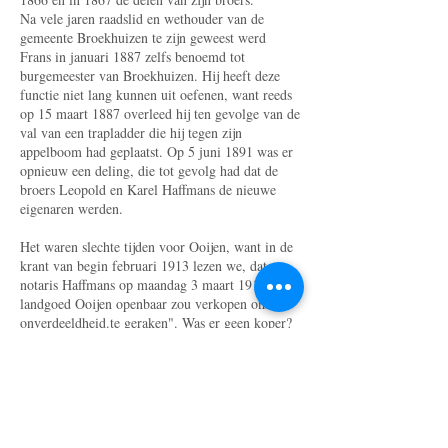
Na vele jaren raadslid en wethouder van de
gemeente Broekhuizen te zijn geweest werd
Frans in januari 1887 zelfs benoemd tot
burgemeester van Broekhuizen. Hij heeft deze
functie niet lang kunnen uit­ oefenen, want reeds
op 15 maart 1887 overleed hij ten gevolge van de
val van een trapladder die hij tegen zijn
appelboom had geplaatst. Op 5 juni 1891 was er
opnieuw een deling, die tot gevolg had dat de
broers Leopold en Karel Haffmans de nieuwe
eigenaren werden.
Het waren slechte tijden voor Ooijen, want in de
krant van begin februari 1913 lezen we, dat
notaris Haffmans op maandag 3 maart 1913 het
landgoed Ooijen openbaar zou verkopen om uit
onverdeeldheid.te geraken". Was er geen koper?
Of zag men een meer elegante manier van delen?
Op 13 december 1913 kwam men namelijk
overeen, dat kasteel Ooijen aan Leopold
Haffmans werd toebedeeld. Zijn broer Karel
kreeg uit de boedel Huize Ooijen, ook wel 'de
villa' genoemd. Daarna gingen Leopolds zaken