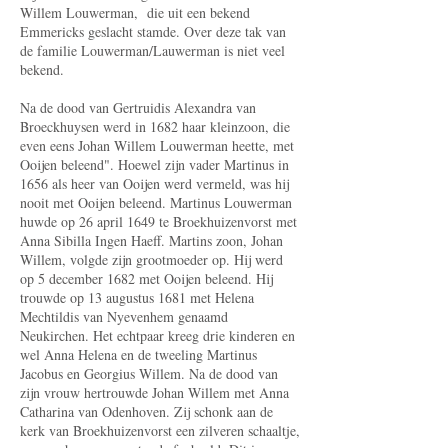
Willem Louwerman, die uit een bekend
Emmericks geslacht stamde. Over deze tak van
de familie Louwerman/Lauwerman is niet veel
bekend.
Na de dood van Gertruidis Alexandra van
Broeckhuysen werd in 1682 haar kleinzoon, die
even­ eens Johan Willem Louwerman heette, met
Ooijen beleend". Hoewel zijn vader Martinus in
1656 als heer van Ooijen werd vermeld, was hij
nooit met Ooijen beleend. Martinus Louwerman
huwde op 26 april 1649 te Broekhuizenvorst met
Anna Sibilla Ingen Haeff. Martins zoon, Johan
Willem, volgde zijn grootmoeder op. Hij werd
op 5 december 1682 met Ooijen beleend. Hij
trouwde op 13 augustus 1681 met Helena
Mechtildis van Nyevenhem genaamd
Neukirchen. Het echtpaar kreeg drie kinderen en
wel Anna Helena en de tweeling Martinus
Jacobus en Georgius Willem. Na de dood van
zijn vrouw hertrouwde Johan Willem met Anna
Catharina van Odenhoven. Zij schonk aan de
kerk van Broekhuizenvorst een zil­veren schaaltje,