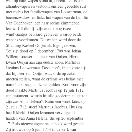
waarop haar wapen stond afgebeeld. Dit is een
alliantiewapen en vertoont ons een gedeelde ruit
met rechts het familiewapen van Louwerman, de
boerenzwaluw, en links het wapen van de familie
Van Odenhoven, een naar rechts klimmende
leeuw. Uit die tijd zijn er ook nog twee
windvaantjes bewaard gebleven waarop beide
wapens voorkomen. Dit wapen werd door de
Stichting Kasteel Ooijen als logo gekozen.
Tot zijn dood op 3 december 1709 was Johan
Willem Louwerman heer van Ooijen. Hierna
kwam Ooijen aan zijn oudste zoon, Martinus
Jacobus Louwerman. Deze heeft, in de korte tijd
dat hij heer van Ooijen was, orde op zaken
moeten stellen, want de erfenis was belast met
maar liefst negenduizend gulden. Kort voor zijn
dood maakte Martinus Jacobus op 12 juli 1712
een testament, waarin hij alle goederen naliet aan
zijn zus Anna Helena". Ruim een week later, op
21 juli 1712, stierf Martinus Jacobus. Huis en
heerlijkheid Ooijen kwamen vervolgens in
handen van Anna Helena, die op 26 september
1712 als nieuwe eigenares te boek werd gesteld.
Zij trouwde op 6 juni 1714 in de kerk van