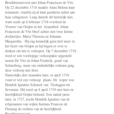
Broekhuizenvorst met Johan Franciscus de Vits.
Op 22 december 1714 maakte Anna Helena haar
testament, waarbij zij al haar goederen naliet aan
haar echtgenoot. Lang duurde dit huwelijk niet,
want reeds op 8 februari 1718 overleed de
Vrouwe van Ooijen in het kraambed. Johan
Franciscus de Vits bleef achter met twee kleine
dochtertjes, Maria Theresia en Johanna
Margaretha. Hij zag kennelijk geen heil meer in
het bezit van Ooijen en hij begon er over te
denken om het te verkopen. Op 7 december 1718
werd er een voorlopige verkoopakte opgesteld
tussen De Vits en Johan Frederik, graaf van
Schaesberg, maar om onduidelijke redenen ging
deze verkoop niet door.
Nauwelijks drie maanden later, in april 1719,
vond er wel een verkoop plaats. De koper was
Hendrik Ignatius Schenck van Nydeggen uit
Sevenum. Hij werd op 4 april 1719 met huis en
heerlijkheid Ooijen beleend. Een aantal jaren
later, in 1727, kocht Hendrik Ignatius van de
erfgenamen van wijlen Justinus Francois de
Fleming de rechten van de heer­lijkheid
Broekhuizenvorst.