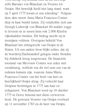
zelfs Barones von Blanckart en Vrouwe tot
Ooijen. Het huwelijk hield niet lang stand, want
op 5 april 1775 kwam er een scheiding". Volgens
deze akte moest Anna Maria Francisca Coninx
diep in haar buidel tasten. Zij verplichtte zich aan
Georgh Lodewijk von Blanckart 80 malder rogge
te leveren en ze moest hem ook 2.000 Kleefse
rijksdaalders betalen. Dit bedrag mocht zij in
termijnen voldoen. Overigens behield Von
Blanckart het zittingsrecht van Ooijen in de
Staten. Uit een andere bron blijkt echter, dat zij
de boerderij Daelmanshof gelegen onder Stenden
bij Aldekerk kreeg toegewezen. De financiele
toestand van Mevrouw Coninx was zeker niet
rooskleurig, wellicht zou dit wel eens een van de
redenen kunnen zijn, waarom Anna Maria
Francisca Coninx van het bezit van huis en
heerlijkheid Ooijen afzag. Zij verkocht haar
Ooijense bezittingen in 1775 aan haar ex-
echtgenoot. Von Blanckart werd op 10 oktober
1775 in Grave beleend met diens verworven
bezit. De gewezen Vrouwe van Ooijen overleed
op 11 november 1783 en de heer van Ooijen,