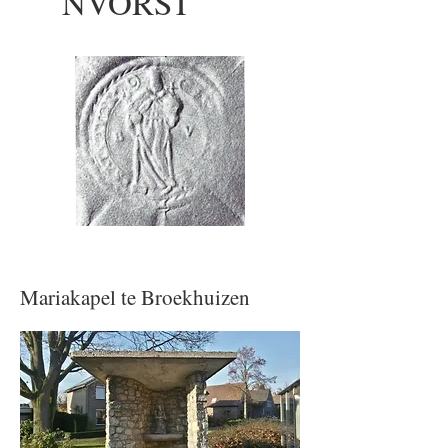
NVORST
Mariakapel te Broekhuizen