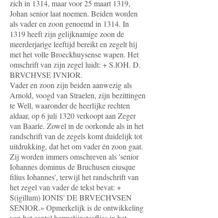
zich in 1314, maar voor 25 maart 1319,
Johan senior laat noemen. Beiden worden
als vader en zoon genoemd in 1314. In
1319 heeft zijn gelijknamige zoon de
meerderjarige leeftijd bereikt en zegelt hij
met het volle Broeckhuysense wapen. Het
omschrift van zijn zegel luidt: + S.lOH. D.
BRVCHVSE IVNIOR.
Vader en zoon zijn beiden aanwezig als
Arnold, voogd van Straelen, zijn bezittingen
te Well, waaronder de heerlijke rechten
aldaar, op 6 juli 1320 verkoopt aan Zeger
van Baarle. Zowel in de oorkonde als in het
randschrift van de zegels komt duidelijk tot
uitdrukking, dat het om vader én zoon gaat.
Zij worden immers omschreven als 'senior
Iohannes dominus de Bruchusen eiusque
filius Iohannes', terwijl het randschrift van
het zegel van vader de tekst bevat: +
S(igillum) IONIS' DE BRVECHVSEN
SENIOR.» Opmerkelijk is de ontwikkeling
van het aantal hermelijnstaafljes in het