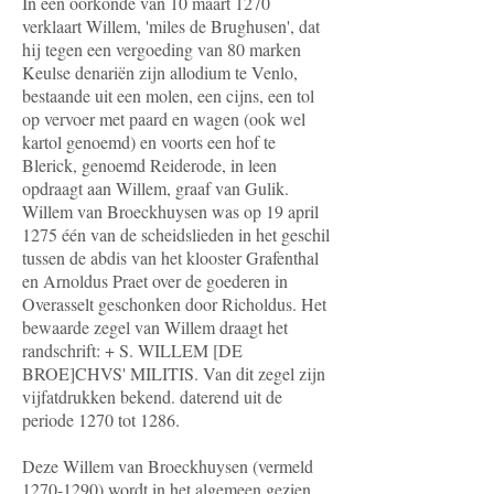
In een oorkonde van 10 maart 1270
verklaart Willem, 'miles de Brughusen', dat
hij tegen een vergoeding van 80 marken
Keulse denariën zijn allodium te Venlo,
bestaande uit een molen, een cijns, een tol
op vervoer met paard en wagen (ook wel
kartol genoemd) en voorts een hof te
Blerick, genoemd Reiderode, in leen
opdraagt aan Willem, graaf van Gulik.
Willem van Broeckhuysen was op 19 april
1275 één van de scheidslieden in het geschil
tussen de abdis van het klooster Grafenthal
en Arnoldus Praet over de goederen in
Overasselt geschonken door Richoldus. Het
bewaarde zegel van Willem draagt het
randschrift: + S. WILLEM [DE
BROE]CHVS' MILITIS. Van dit zegel zijn
vijfatdrukken bekend. daterend uit de
periode 1270 tot 1286.
Deze Willem van Broeckhuysen (vermeld
1270-1290) wordt in het algemeen gezien