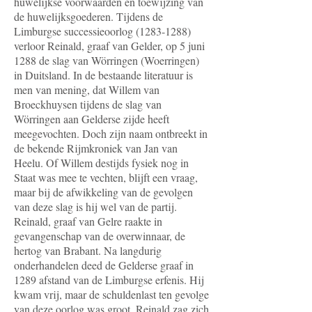
huwelijkse voorwaarden en toewijzing van
de huwelijksgoederen. Tijdens de
Limburgse successieoorlog (1283-1288)
verloor Reinald, graaf van Gelder, op 5 juni
1288 de slag van Wörringen (Woerringen)
in Duitsland. In de bestaande literatuur is
men van mening, dat Willem van
Broeckhuysen tijdens de slag van
Wörringen aan Gelderse zijde heeft
meegevochten. Doch zijn naam ontbreekt in
de bekende Rijmkroniek van Jan van
Heelu. Of Willem destijds fysiek nog in
Staat was mee te vechten, blijft een vraag,
maar bij de afwikkeling van de gevolgen
van deze slag is hij wel van de partij.
Reinald, graaf van Gelre raakte in
gevangenschap van de overwinnaar, de
hertog van Brabant. Na langdurig
onderhandelen deed de Gelderse graaf in
1289 afstand van de Limburgse erfenis. Hij
kwam vrij, maar de schuldenlast ten gevolge
van deze oorlog was groot. Reinald zag zich