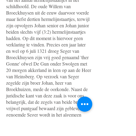
schildhoofd. De oude Willem van
Broeckhuysen uit de eeuw daarvoor voerde
maar liefst dertien hermelijnstaartjes, terwijl
zijn opvolgers Johan senior en Johan junior
beiden slechts vijf (3:2) hermelijnstaartjes
hadden. Op dit moment is hiervoor geen
verklaring te vinden. Precies een jaar later
en wel op 6 juli 1321 droeg Seger van
Broeckhuysen zijn vrij goed genaamd 'ther
Gonne' ofwel De Gun onder Swolgen met
20 morgen akkerland in leen op aan de Heer
van Heinsberg. Op verzoek van Seger
zegelde zijn broer Johan, heer van
Broekhuizen, mede de oorkonde. Naast de
juridische kant van deze zaak is voor ons
belangrijk, dat de zegels van beide broers
vrijwel puntgaaf bewaard zijn gebleven. De
genoemde Seger wordt in het algemeen
gezien als de stamvader van de familietak
Van Broeckhuysen, die zich in de vijftiende
eeuw van de toevoeging “genaamd Ooijen“