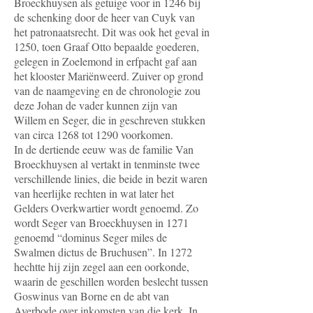
Broeckhuysen als getuige voor in 1246 bij
de schenking door de heer van Cuyk van
het patronaatsrecht. Dit was ook het geval in
1250, toen Graaf Otto bepaalde goederen,
gelegen in Zoelemond in erfpacht gaf aan
het klooster Mariënweerd. Zuiver op grond
van de naamgeving en de chronologie zou
deze Johan de vader kunnen zijn van
Willem en Seger, die in geschreven stukken
van circa 1268 tot 1290 voorkomen.
In de dertiende eeuw was de familie Van
Broeckhuysen al vertakt in tenminste twee
verschillende linies, die beide in bezit waren
van heerlijke rechten in wat later het
Gelders Overkwartier wordt genoemd. Zo
wordt Seger van Broeckhuysen in 1271
genoemd “dominus Seger miles de
Swalmen dictus de Bruchusen”. In 1272
hechtte hij zijn zegel aan een oorkonde,
waarin de geschillen worden beslecht tussen
Goswinus van Borne en de abt van
Averbode over inkomsten van die kerk. In