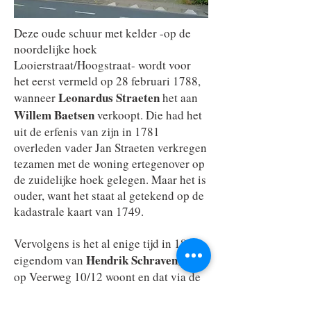
Deze oude schuur met kelder -op de
noordelijke hoek
Looierstraat/Hoogstraat- wordt voor
het eerst vermeld op 28 februari 1788,
Leonardus Straeten
wanneer
het aan
Willem Baetsen
verkoopt. Die had het
uit de erfenis van zijn in 1781
overleden vader Jan Straeten verkregen
tezamen met de woning ertegenover op
de zuidelijke hoek gelegen. Maar het is
ouder, want het staat al getekend op de
kadastrale kaart van 1749.
Vervolgens is het al enige tijd in 1838
Hendrik Schraven
eigendom van
, die
op Veerweg 10/12 woont en dat via de
veilingnotaris te Horst op 24 augustus
Jan
verkoopt aan burgemeester