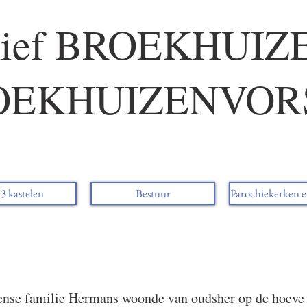
hief BROEKHUIZ
OEKHUIZENVOR
3 kastelen
Bestuur
Parochiekerken e
ense familie Hermans woonde van oudsher op de hoeve D