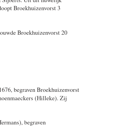
oopt Broekhuizenvorst 3
rouwde Broekhuizenvorst 20
1676, begraven Broekhuizenvorst
oenmaeckers (Hilleke). Zij
Hermans), begraven