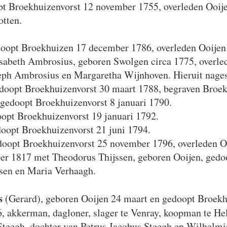
t Broekhuizenvorst 12 november 1755, overleden Ooije
otten.
doopt Broekhuizen 17 december 1786, overleden Ooijen
sabeth Ambrosius, geboren Swolgen circa 1775, overle
eph Ambrosius en Margaretha Wijnhoven. Hieruit nages
edoopt Broekhuizenvorst 30 maart 1788, begraven Broe
gedoopt Broekhuizenvorst 8 januari 1790.
opt Broekhuizenvorst 19 januari 1792.
oopt Broekhuizenvorst 21 juni 1794.
doopt Broekhuizenvorst 25 november 1796, overleden O
er 1817 met Theodorus Thijssen,
geboren Ooijen, gedo
sen en Maria Verhaagh.
s
(Gerard), geboren Ooijen 24 maart en gedoopt Broekh
, akkerman, dagloner, slager te Venray, koopman te H
Steegh, dochter van Petrus Jacobus Steegh en Wilhelm