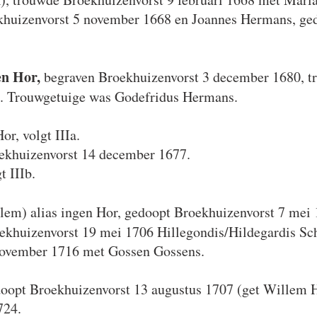
huizenvorst 5 november 1668 en Joannes Hermans, ged
en Hor,
begraven Broekhuizenvorst 3 december 1680, t
ns. Trouwgetuige was Godefridus Hermans.
r, volgt IIIa.
ekhuizenvorst 14 december 1677.
t IIIb.
em) alias ingen Hor, gedoopt Broekhuizenvorst 7 mei 
ekhuizenvorst 19 mei 1706 Hillegondis/Hildegardis Sch
november 1716 met Gossen Gossens.
doopt Broekhuizenvorst 13 augustus 1707 (get Willem 
724.