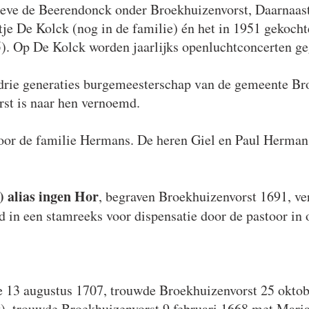
oeve de Beerendonck onder Broekhuizenvorst, Daarnaast
tje De Kolck (nog in de familie) én het in 1951 gekocht
). Op De Kolck worden jaarlijks openluchtconcerten ge
drie generaties burgemeesterschap van de gemeente B
st is naar hen vernoemd.
door de familie Hermans. De heren Giel en Paul Herma
 alias ingen Hor
, begraven Broekhuizenvorst 1691, ve
in een stamreeks voor dispensatie door de pastoor in o
 13 augustus 1707, trouwde Broekhuizenvorst 25 okto
, trouwde Broekhuizenvorst 9 februari 1668 met Maria S