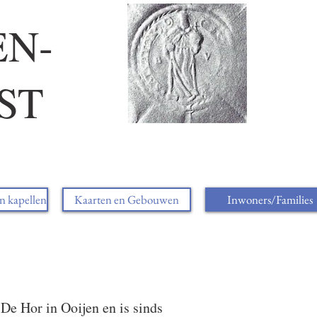
EN-
ST
n kapellen
Kaarten en Gebouwen
Inwoners/Families
e Hor in Ooijen en is sinds