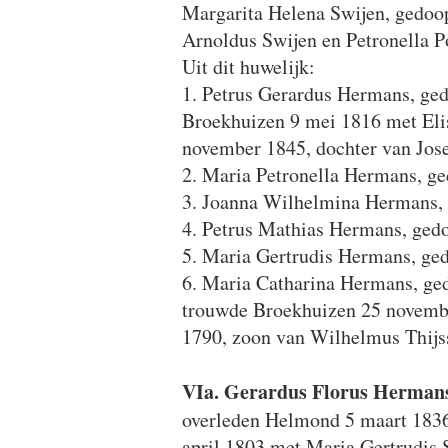
Margarita Helena Swijen, gedoop
Arnoldus Swijen en Petronella P
Uit dit huwelijk:
1. Petrus Gerardus Hermans, ge
Broekhuizen 9 mei 1816 met Eli
november 1845, dochter van Jos
2. Maria Petronella Hermans, g
3. Joanna Wilhelmina Hermans, 
4. Petrus Mathias Hermans, gedo
5. Maria Gertrudis Hermans, ged
6. Maria Catharina Hermans, ge
trouwde Broekhuizen 25 novemb
1790,
zoon van Wilhelmus Thijs
VIa. Gerardus Florus Herman
overleden Helmond 5 maart 1836
april 1803 met Maria Gertrudis 